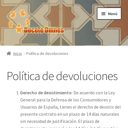
Ir
Ir
Menú
a
al
la
contenido
navegación
Inicio
Inicio
Política de devoluciones
Tienda
Política de devoluciones
Mi cuenta
Contacto
Derecho de desistimiento
: De acuerdo con la Ley
General para la Defensa de los Consumidores y
0 productos
0,00 €
Usuarios de España, tienes el derecho de desistir del
presente contrato en un plazo de 14 días naturales
sin necesidad de justificación. El plazo de